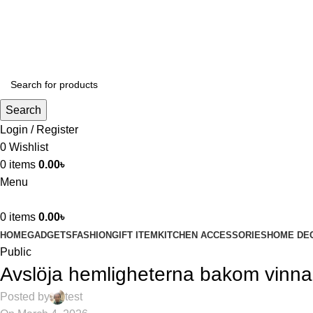
Search
Login / Register
0
Wishlist
0
items
0.00
৳
Menu
0
items
0.00
৳
HOME
GADGETS
FASHION
GIFT ITEM
KITCHEN ACCESSORIES
HOME DE
Public
Avslöja hemligheterna bakom vinnan
Posted by
test