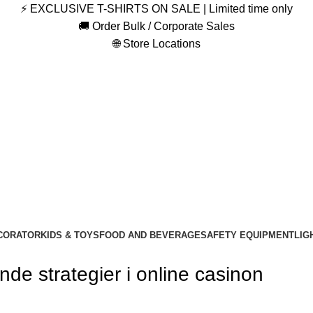
⚡ EXCLUSIVE T-SHIRTS ON SALE | Limited time only
🚚 Order Bulk / Corporate Sales
🌐 Store Locations
CORATOR
KIDS & TOYS
FOOD AND BEVERAGE
SAFETY EQUIPMENT
LIG
de strategier i online casinon