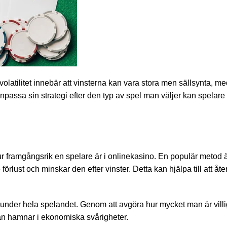
g volatilitet innebär att vinsterna kan vara stora men sällsynta, m
passa sin strategi efter den typ av spel man väljer kan spelare 
hur framgångsrik en spelare är i onlinekasino. En populär metod 
förlust och minskar den efter vinster. Detta kan hjälpa till att åte
n under hela spelandet. Genom att avgöra hur mycket man är villig 
man hamnar i ekonomiska svårigheter.