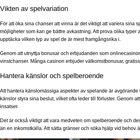
Vikten av spelvariation
För att öka sina chanser att vinna är det viktigt att variera sina
möjligheter som kan ge bättre avkastning. Att prova olika typer a
upptäcka vilken typ av spel de är mest framgångsrika i.
Genom att utnyttja bonusar och erbjudanden som onlinecasinon
vinstchanser. Många casinon erbjuder välkomstbonusar, gratissn
Hantera känslor och spelberoende
Att hantera känslomässiga aspekter av spelande är avgörande f
känslor styra sina beslut, vilket ofta leder till förluster. Genom 
insatser.
Det är också viktigt att vara medveten om spelberoende och des
än en inkomstkälla. Att sätta gränser och söka hjälp vid behov ä