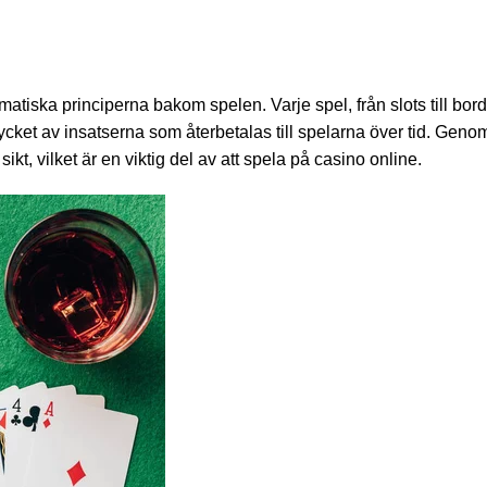
matiska principerna bakom spelen. Varje spel, från slots till bor
ket av insatserna som återbetalas till spelarna över tid. Genom 
t, vilket är en viktig del av att spela på
casino online
.