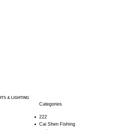
HTS & LIGHTING
Categories
222
Cai Shen Fishing