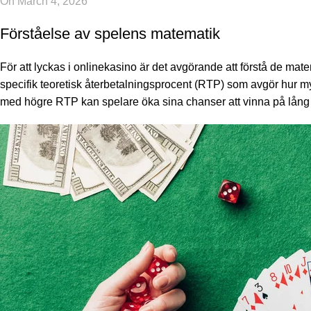
On March 4, 2026
Förståelse av spelens matematik
För att lyckas i onlinekasino är det avgörande att förstå de mate
specifik teoretisk återbetalningsprocent (RTP) som avgör hur myc
med högre RTP kan spelare öka sina chanser att vinna på lång sik