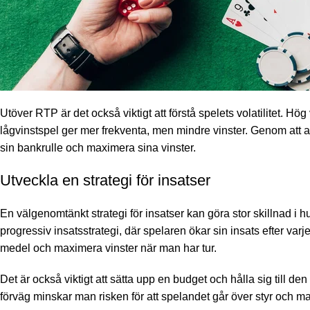
Utöver RTP är det också viktigt att förstå spelets volatilitet. Hö
lågvinstspel ger mer frekventa, men mindre vinster. Genom att an
sin bankrulle och maximera sina vinster.
Utveckla en strategi för insatser
En välgenomtänkt strategi för insatser kan göra stor skillnad i 
progressiv insatsstrategi, där spelaren ökar sin insats efter varje 
medel och maximera vinster när man har tur.
Det är också viktigt att sätta upp en budget och hålla sig till de
förväg minskar man risken för att spelandet går över styr och 