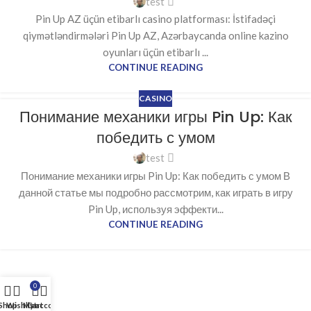
test
Pin Up AZ üçün etibarlı casino platforması: İstifadəçi
qiymətləndirmələri Pin Up AZ, Azərbaycanda online kazino
oyunları üçün etibarlı ...
CONTINUE READING
CASINO
Понимание механики игры Pin Up: Как
победить с умом
test
Понимание механики игры Pin Up: Как победить с умом В
данной статье мы подробно рассмотрим, как играть в игру
Pin Up, используя эффекти...
CONTINUE READING
0
Shop
Wishlist
My account
Cart