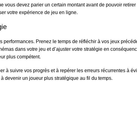
e vous devez parier un certain montant avant de pouvoir retirer
er votre expérience de jeu en ligne.
gie
os performances. Prenez le temps de réfléchir à vos jeux précéd
schémas dans votre jeu et d’ajuster votre stratégie en conséquenc
eur plus compétent.
r à suivre vos progrès et à repérer les erreurs récurrentes à évi
 à devenir un joueur plus stratégique au fil du temps.