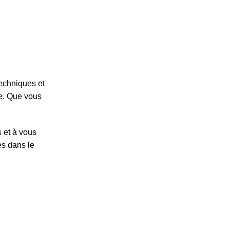
techniques et
ne. Que vous
 et à vous
ès dans le