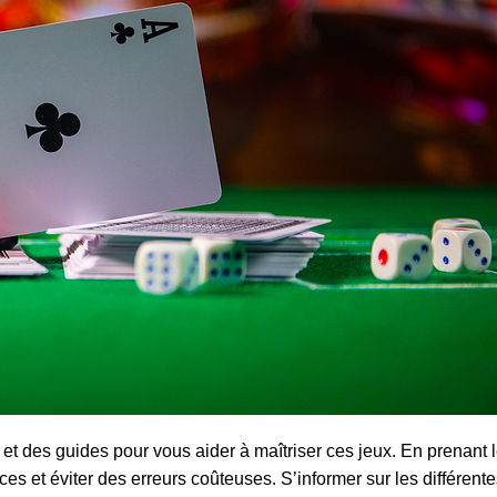
et des guides pour vous aider à maîtriser ces jeux. En prenant 
s et éviter des erreurs coûteuses. S’informer sur les différente