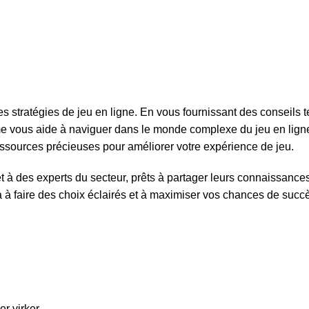
es stratégies de jeu en ligne. En vous fournissant des conseils 
forme vous aide à naviguer dans le monde complexe du jeu en lig
ssources précieuses pour améliorer votre expérience de jeu.
à des experts du secteur, prêts à partager leurs connaissances
a à faire des choix éclairés et à maximiser vos chances de succ
er virker