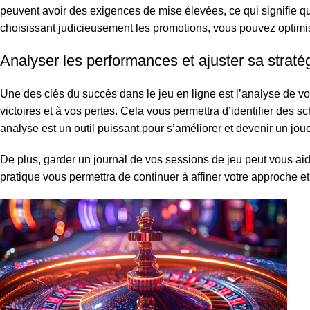
peuvent avoir des exigences de mise élevées, ce qui signifie qu
choisissant judicieusement les promotions, vous pouvez optimis
Analyser les performances et ajuster sa straté
Une des clés du succès dans le jeu en ligne est l’analyse de v
victoires et à vos pertes. Cela vous permettra d’identifier des 
analyse est un outil puissant pour s’améliorer et devenir un jou
De plus, garder un journal de vos sessions de jeu peut vous aide
pratique vous permettra de continuer à affiner votre approche et