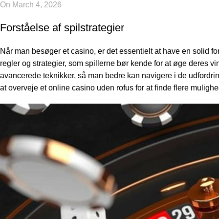
On March 4, 2026
Forståelse af spilstrategier
Når man besøger et casino, er det essentielt at have en solid fors
regler og strategier, som spillerne bør kende for at øge deres v
avancerede teknikker, så man bedre kan navigere i de udfordring
at overveje et
online casino uden rofus
for at finde flere mulighe