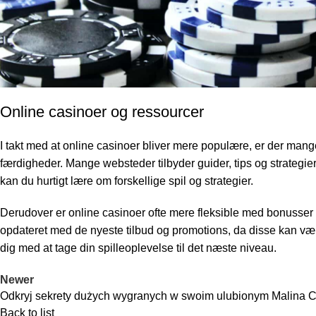
Online casinoer og ressourcer
I takt med at online casinoer bliver mere populære, er der mange
færdigheder. Mange websteder tilbyder guider, tips og strategier
kan du hurtigt lære om forskellige spil og strategier.
Derudover er online casinoer ofte mere fleksible med bonusser o
opdateret med de nyeste tilbud og promotions, da disse kan være 
dig med at tage din spilleoplevelse til det næste niveau.
Newer
Odkryj sekrety dużych wygranych w swoim ulubionym Malina 
Back to list