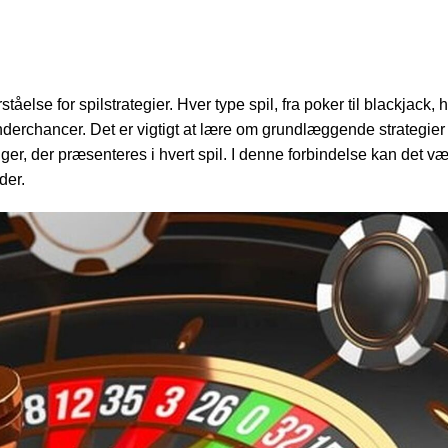
tåelse for spilstrategier. Hver type spil, fra poker til blackjack,
inderchancer. Det er vigtigt at lære om grundlæggende strategier
er, der præsenteres i hvert spil. I denne forbindelse kan det væ
der.