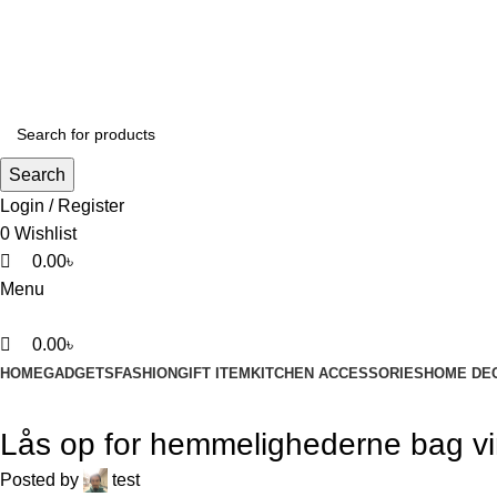
0
0
0
Search
Login / Register
0
Wishlist
0.00
৳
Menu
0.00
৳
HOME
GADGETS
FASHION
GIFT ITEM
KITCHEN ACCESSORIES
HOME DE
PUBLIC
Lås op for hemmelighederne bag vin
Posted by
test