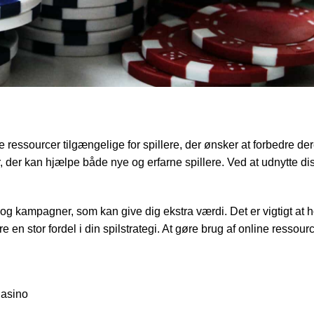
 ressourcer tilgængelige for spillere, der ønsker at forbedre de
, der kan hjælpe både nye og erfarne spillere. Ved at udnytte di
g kampagner, som kan give dig ekstra værdi. Det er vigtigt at h
en stor fordel i din spilstrategi. At gøre brug af online ressou
Casino