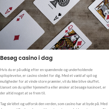
Besøg casino i dag
Hvis du er på udkig efter en spændende og underholdende
spiloplevelse, er casino stedet for dig. Med et væld af spil og
muligheder for at vinde store præmier, vil du ikke blive skuffet.
Uanset om du spiller hjemmefra eller ønsker at besøge kasinoet, er
der altid noget at se frem til.
Tag skridtet og udforsk den verden, som casino har at byde på. Med