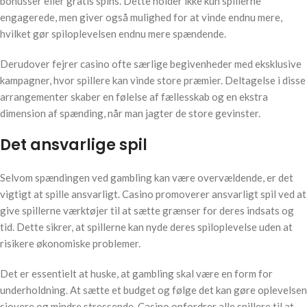
bonusser eller gratis spins. Dette holder ikke kun spillerne
engagerede, men giver også mulighed for at vinde endnu mere,
hvilket gør spiloplevelsen endnu mere spændende.
Derudover fejrer casino ofte særlige begivenheder med eksklusive
kampagner, hvor spillere kan vinde store præmier. Deltagelse i disse
arrangementer skaber en følelse af fællesskab og en ekstra
dimension af spænding, når man jagter de store gevinster.
Det ansvarlige spil
Selvom spændingen ved gambling kan være overvældende, er det
vigtigt at spille ansvarligt. Casino promoverer ansvarligt spil ved at
give spillerne værktøjer til at sætte grænser for deres indsats og
tid. Dette sikrer, at spillerne kan nyde deres spiloplevelse uden at
risikere økonomiske problemer.
Det er essentielt at huske, at gambling skal være en form for
underholdning. At sætte et budget og følge det kan gøre oplevelsen
sjovere og mindre stressende. Casino opfordrer alle spillere til at