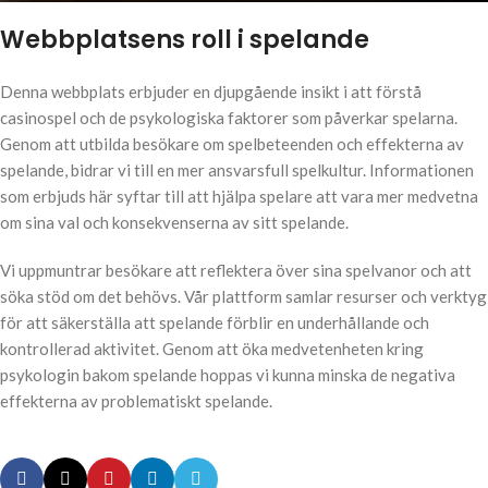
Webbplatsens roll i spelande
Denna webbplats erbjuder en djupgående insikt i att förstå
casinospel och de psykologiska faktorer som påverkar spelarna.
Genom att utbilda besökare om spelbeteenden och effekterna av
spelande, bidrar vi till en mer ansvarsfull spelkultur. Informationen
som erbjuds här syftar till att hjälpa spelare att vara mer medvetna
om sina val och konsekvenserna av sitt spelande.
Vi uppmuntrar besökare att reflektera över sina spelvanor och att
söka stöd om det behövs. Vår plattform samlar resurser och verktyg
för att säkerställa att spelande förblir en underhållande och
kontrollerad aktivitet. Genom att öka medvetenheten kring
psykologin bakom spelande hoppas vi kunna minska de negativa
effekterna av problematiskt spelande.