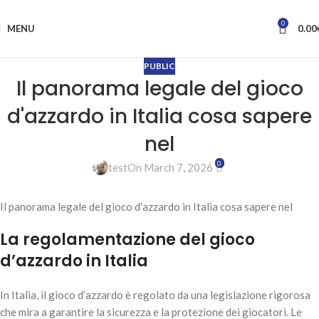
0
MENU
0.00
PUBLIC
Il panorama legale del gioco
d'azzardo in Italia cosa sapere
nel
0
test
On March 7, 2026
Il panorama legale del gioco d'azzardo in Italia cosa sapere nel
La regolamentazione del gioco
d’azzardo in Italia
In Italia, il gioco d’azzardo è regolato da una legislazione rigorosa
che mira a garantire la sicurezza e la protezione dei giocatori. Le