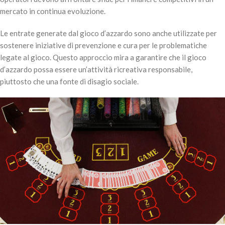
mercato in continua evoluzione.
Le entrate generate dal gioco d’azzardo sono anche utilizzate per
sostenere iniziative di prevenzione e cura per le problematiche
legate al gioco. Questo approccio mira a garantire che il gioco
d’azzardo possa essere un’attività ricreativa responsabile,
piuttosto che una fonte di disagio sociale.