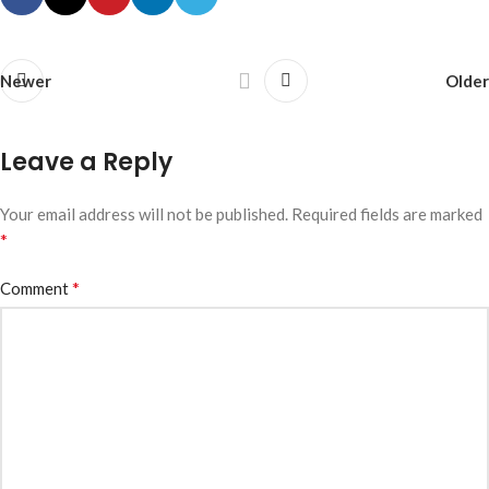
Newer
Older
Leave a Reply
Your email address will not be published.
Required fields are marked
*
*
Comment