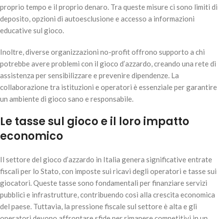
proprio tempo e il proprio denaro. Tra queste misure ci sono limiti di
deposito, opzioni di autoesclusione e accesso a informazioni
educative sul gioco.
Inoltre, diverse organizzazioni no-profit offrono supporto a chi
potrebbe avere problemi con il gioco d’azzardo, creando una rete di
assistenza per sensibilizzare e prevenire dipendenze. La
collaborazione tra istituzioni e operatori è essenziale per garantire
un ambiente di gioco sano e responsabile.
Le tasse sul gioco e il loro impatto
economico
Il settore del gioco d’azzardo in Italia genera significative entrate
fiscali per lo Stato, con imposte sui ricavi degli operatori e tasse sui
giocatori. Queste tasse sono fondamentali per finanziare servizi
pubblici e infrastrutture, contribuendo così alla crescita economica
del paese. Tuttavia, la pressione fiscale sul settore è alta e gli
operatori devono affrontare sfide per rimanere competitivi in un