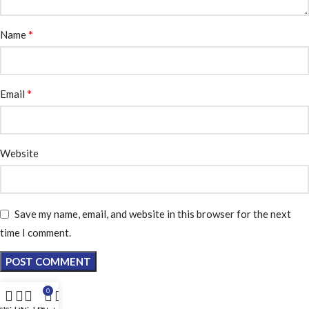
*
Name
*
Email
Website
Save my name, email, and website in this browser for the next
time I comment.
0