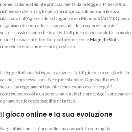
norme italiane, stabilite principalmente dalla legge 244 del 2006,
richiedono che tutti gli operatori di gioco abbiano una licenza
rilasciata dall’Agenzia delle Dogane e dei Monopoli (ADM). Questo
organismo di controllo è responsabile della supervisione del
settore, assicurando che le attività di gioco siano condotte in modo
equo e trasparente. Inoltre, piattaforme come
MagneticSlots
contribuiscono a un mercato più sicuro.
La legge italiana distingue tra diversi tipi di gioco, tra cui giochi da
casinò, scommesse sportive e giochi online. Ognuno di questi
settori ha regolamenti specifici che devono essere seguiti,
contribuendo così a un panorama legale che protegge i consumatori
e promuove la responsabilità nel gioco.
Il gioco online e la sua evoluzione
Negli ultimi anni, il gioco online ha conosciuto una rapida