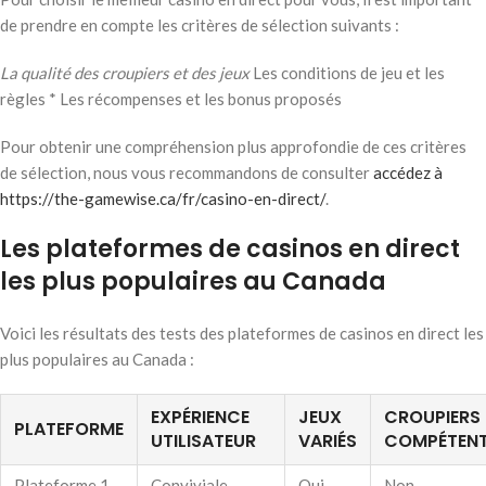
de prendre en compte les critères de sélection suivants :
La qualité des croupiers et des jeux
Les conditions de jeu et les
règles * Les récompenses et les bonus proposés
Pour obtenir une compréhension plus approfondie de ces critères
de sélection, nous vous recommandons de consulter
accédez à
https://the-gamewise.ca/fr/casino-en-direct/
.
Les plateformes de casinos en direct
les plus populaires au Canada
Voici les résultats des tests des plateformes de casinos en direct les
plus populaires au Canada :
EXPÉRIENCE
JEUX
CROUPIERS
PLATEFORME
UTILISATEUR
VARIÉS
COMPÉTEN
Plateforme 1
Conviviale
Oui
Non