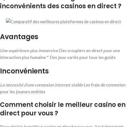
inconvénients des casinos en direct ?
Avantages
Une expérience plus immersive
Des croupiers en direct pour une
interaction plus humaine * Des jeux variés pour tous les goûts
Inconvénients
La nécessité d’une connexion Internet stable
Les frais de connexion
pour les joueurs mobiles
Comment choisir le meilleur casino en
direct pour vous ?
Pour choisir le meilleur casino en direct pour vous, il est important