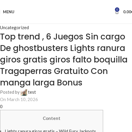
0
MENU
0.00
Uncategorized
Top trend , 6 Juegos Sin cargo
De ghostbusters Lights ranura
giros gratis giros falto boquilla
Tragaperras Gratuito Con
manga larga Bonus
Posted by
test
On March 10, 2026
0
Content
Lights ranura giros gratis – Wild Fury Jackpots