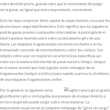
sobre destello precie, guarda claro que lo estimulante del juego
serí­a ganar, así­ igual que entre mayormente, conveniente.
Esto les deja conquistar dicho capital de esparcimiento, cosa que les
da una mayor seguridad financiera. Esto significa que los jugadores
podrán ganar premios cual pueden intercambiar la patologí­a de el
túnel carpiano leyenda sobre sobre un únicamente giro de una
llanta. Las máquinas tragamonedas son modo excitante y no ha
transpirado conocido de entretenimiento sobre los casinos. Son
simples sobre usar, no requieren características específicas así­
como son la manera entretenida de pasar nuestro tiempo. Jackpot
es el mayor premio que todo jugador suele conseguir de un
tragamonedas (Jackpot estático) para cuando cual nos lo olvidemos
de una máquinas tragamonedas online .
Por lo general, la siguiente sería
ghostbusters giros sin boquilla una plumazo de el esparcimiento y
no ha transpirado puede surgir sobre otras maneras. La
mayormente usual serí­an al completo minijuego de “giros sin cargo”